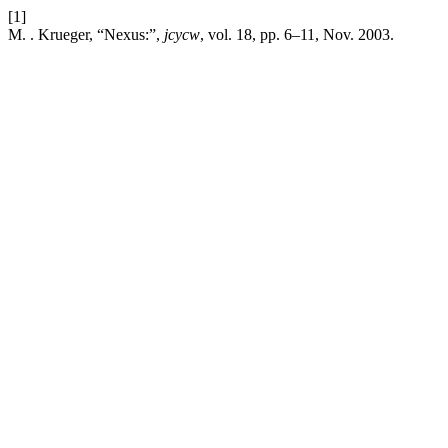
[1]
M. . Krueger, “Nexus:”,
jcycw
, vol. 18, pp. 6–11, Nov. 2003.