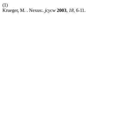
(1)
Krueger, M. . Nexus:.
jcycw
2003
,
18
, 6-11.